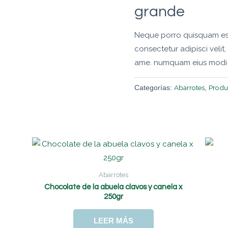
grande
Neque porro quisquam est,
consectetur adipisci velit
ame. numquam eius modi t
Abarrotes
Produ
Categorías:
,
Abarrotes
Chocolate de la abuela clavos y canela x
250gr
LEER MÁS