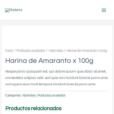
Ir
MAIN
al
MEN
contenido
Inicio
/
Productos avalados
/
Abarrotes
/ Harina de Amaranto x 100g
Harina de Amaranto x 100g
Neque porro quisquam est, qui dolore ipsum quia dolor sit amet,
consectetur adipisci velit, sed quia non incidunt lores ta porro ame.
numquam eius modi tempora incidunt lores ta porro ame.
Abarrotes
Productos avalados
Categorías:
,
Productos relacionados