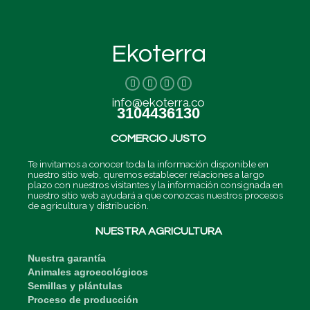
Ekoterra
I
T
L
F
n
w
i
a
s
i
n
c
info@ekoterra.co
t
t
k
e
3104436130
a
t
e
b
g
e
d
o
r
r
i
o
COMERCIO JUSTO
a
n
k
m
-
-
i
f
Te invitamos a conocer toda la información disponible en
n
nuestro sitio web, quremos establecer relaciones a largo
plazo con nuestros visitantes y la información consignada en
nuestro sitio web ayudará a que conozcas nuestros procesos
de agricultura y distribución.
NUESTRA AGRICULTURA
Nuestra garantía
Animales agroecológicos
Semillas y plántulas
Proceso de producción