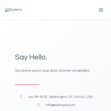
Ir
MAIN
al
MEN
contenido
Say Hello.
Qui dolore ipsum quia dolor sit amet, consectetur.
212 7th St SE, Washington, DC 20003, USA
info@example.com