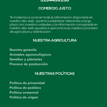
a
t
e
b
g
e
d
o
r
r
i
o
COMERCIO JUSTO
a
n
k
m
-
-
i
f
Te invitamos a conocer toda la información disponible en
n
nuestro sitio web, quremos establecer relaciones a largo
plazo con nuestros visitantes y la información consignada en
nuestro sitio web ayudará a que conozcas nuestros procesos
de agricultura y distribución.
NUESTRA AGRICULTURA
Nuestra garantía
Animales agroecológicos
Semillas y plántulas
Proceso de producción
NUESTRAS POLÍTICAS
Política de privacidad
Política de pedidos
Política comercial
Política de origen