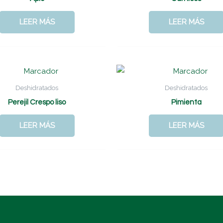
LEER MÁS
LEER MÁS
Deshidratados
Deshidratados
Perejil Crespo liso
Pimienta
LEER MÁS
LEER MÁS