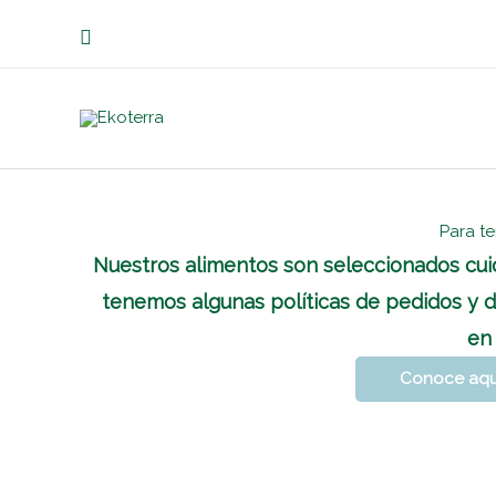
Ir
Buscar
al
contenido
Para t
Nuestros alimentos son seleccionados cui
tenemos algunas políticas de pedidos y d
en
Conoce aquí